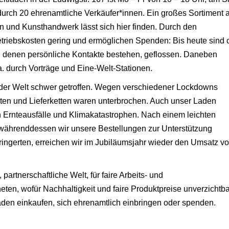
 durch 20 ehrenamtliche Verkäufer*innen. Ein großes Sortiment 
n und Kunsthandwerk lässt sich hier finden. Durch den
etriebskosten gering und ermöglichen Spenden: Bis heute sind 
zu denen persönliche Kontakte bestehen, geflossen. Daneben
u.a. durch Vorträge und Eine-Welt-Stationen.
f der Welt schwer getroffen. Wegen verschiedener Lockdowns
iten und Lieferketten waren unterbrochen. Auch unser Laden
 Ernteausfälle und Klimakatastrophen. Nach einem leichten
ährenddessen wir unsere Bestellungen zur Unterstützung
rringerten, erreichen wir im Jubiläumsjahr wieder den Umsatz v
 partnerschaftliche Welt, für faire Arbeits- und
en, wofür Nachhaltigkeit und faire Produktpreise unverzichtba
aden einkaufen, sich ehrenamtlich einbringen oder spenden.