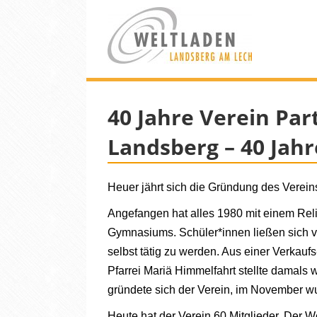
40 Jahre Verein Par
Landsberg – 40 Jah
Heuer jährt sich die Gründung des Verein
Angefangen hat alles 1980 mit einem Re
Gymnasiums. Schüler*innen ließen sich von
selbst tätig zu werden. Aus einer Verka
Pfarrei Mariä Himmelfahrt stellte damal
gründete sich der Verein, im November wu
Heute hat der Verein 60 Mitglieder. Der W