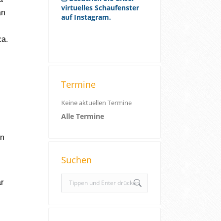
virtuelles Schaufenster
an
auf Instagram.
ca.
Termine
Keine aktuellen Termine
Alle Termine
on
Suchen
S
r
e
a
r