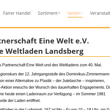
Fairer Handel
Sortiment
Verein
Veranstal
tnerschaft Eine Welt e.V.
re Weltladen Landsberg
s Partnerschaft Eine Welt und des Weltladens zum 40. Mal.
ligionskurs der 12. Jahrgangsstufe des Dominikus-Zimmermann
 einer Alternative zu Plastik – der Jutetasche – inspirieren,
ufs-Aktion erwuchs der Wunsch des dauerhaften Engagements. D
s wie heute einen Ladenraum zur Verfügung – im Sommer 1981
rde der Laden eröffnet.
eltladen in der Ludwigstr. 167 ist Mo – Fr von 10 – 18 Uhr, am S