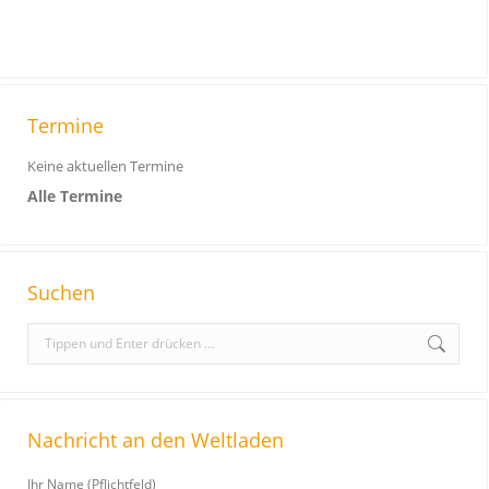
Termine
Keine aktuellen Termine
Alle Termine
Suchen
S
e
a
r
Nachricht an den Weltladen
c
h
Ihr Name (Pflichtfeld)