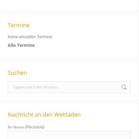
Termine
Keine aktuellen Termine
Alle Termine
Suchen
S
e
a
r
Nachricht an den Weltladen
c
h
Ihr Name (Pflichtfeld)
: