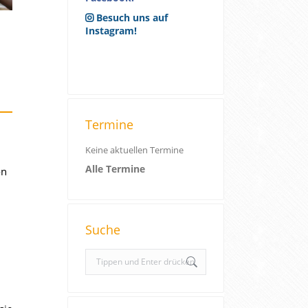
Besuch uns auf
Instagram!
Termine
Keine aktuellen Termine
Alle Termine
on
Suche
S
e
a
r