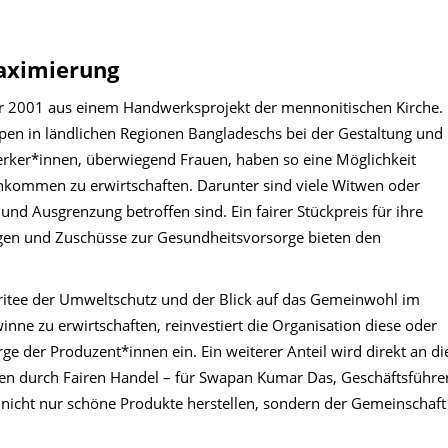
aximierung
ahr 2001 aus einem Handwerksprojekt der mennonitischen Kirche.
pen in ländlichen Regionen Bangladeschs bei der Gestaltung und
rker*innen, überwiegend Frauen, haben so eine Möglichkeit
inkommen zu erwirtschaften. Darunter sind viele Witwen oder
nd Ausgrenzung betroffen sind. Ein fairer Stückpreis für ihre
gen und Zuschüsse zur Gesundheitsvorsorge bieten den
rokritee der Umweltschutz und der Blick auf das Gemeinwohl im
nne zu erwirtschaften, reinvestiert die Organisation diese oder
orge der Produzent*innen ein. Ein weiterer Anteil wird direkt an di
ben durch Fairen Handel – für Swapan Kumar Das, Geschäftsführe
 nicht nur schöne Produkte herstellen, sondern der Gemeinschaft