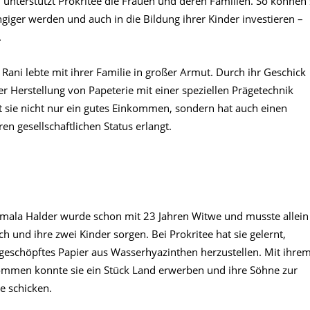
n unterstützt Prokritee die Frauen und deren Familien. So können 
iger werden und auch in die Bildung ihrer Kinder investieren –
.
 Rani lebte mit ihrer Familie in großer Armut. Durch ihr Geschick
er Herstellung von Papeterie mit einer speziellen Prägetechnik
t sie nicht nur ein gutes Einkommen, sondern hat auch einen
en gesellschaftlichen Status erlangt.
mala Halder wurde schon mit 23 Jahren Witwe und musste allein
ich und ihre zwei Kinder sorgen. Bei Prokritee hat sie gelernt,
eschöpftes Papier aus Wasserhyazinthen herzustellen. Mit ihre
ommen konnte sie ein Stück Land erwerben und ihre Söhne zur
e schicken.