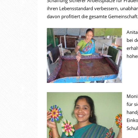
Schaffung sicherer Arbeitsplätze für Fraue
ihren Lebensstandard verbessern, unabhäng
davon profitiert die gesamte Gemeinschaft
Anita
bei d
erhäl
höher
Moni
für s
handg
Eink
Schul