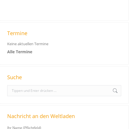
Termine
Keine aktuellen Termine
Alle Termine
Suche
S
e
a
r
Nachricht an den Weltladen
c
h
Ihr Name (Pflichtfeld)