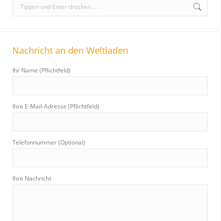
S
e
a
r
Nachricht an den Weltladen
c
h
Ihr Name (Pflichtfeld)
:
Ihre E-Mail-Adresse (Pflichtfeld)
Telefonnummer (Optional)
Ihre Nachricht