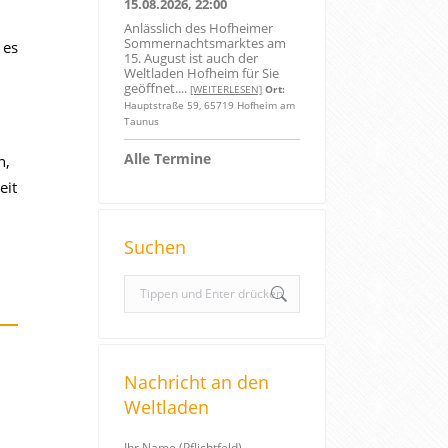
15.08.2026, 22:00
Anlässlich des Hofheimer
Sommernachtsmarktes am
 es
15. August ist auch der
Weltladen Hofheim für Sie
geöffnet....
[WEITERLESEN]
Ort:
Hauptstraße 59, 65719 Hofheim am
Taunus
Alle Termine
n,
eit
Suchen
S
e
a
r
Nachricht an den
c
Weltladen
h
:
Ihr Name (Pflichtfeld)