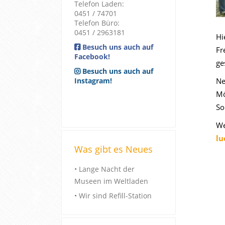
Telefon Laden:
0451 / 74701
Telefon Büro:
0451 / 2963181
Hi
Besuch uns auch auf
Fr
Facebook!
ge
Besuch uns auch auf
Instagram!
Ne
Mö
So
We
lu
Was gibt es Neues
• Lange Nacht der
Museen im Weltladen
• Wir sind Refill-Station