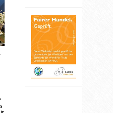
,
n
ig
 in