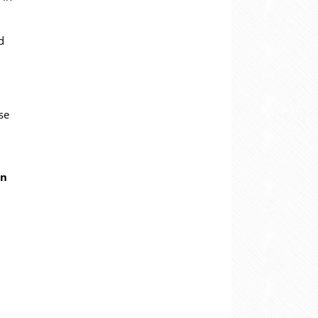
d
l
se
en