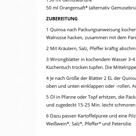
50 ml Orangensaft* (alternativ Gemüsebrü
ZUBEREITUNG
1 Quinoa nach Packungsanweisung kochen.
Walnüsse hacken, zusammen mit dem Par
2 Mit Kräutern, Salz, Pfeffer kräftig absc
3 Wirsingblätter in kochendem Wasser 3-4
Küchentuch trocken tupfen. Die Mittelripp
4 Je nach Größe der Blätter 2 EL der Quinoa
oben und unten einklappen oder -rollen. 
5 Öl in Pfanne oder Topf erhitzen, die Päc
und zugedeckt 15-25 Min. leicht schmoren 
6 Dazu passen Kartoffelpüree und eine Pil
Weißwein*, Salz*, Pfeffer* und Petersilie.