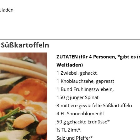
uladen
 Süßkartoffeln
ZUTATEN (für 4 Personen, *gibt es 
Weltladen)
1 Zwiebel, gehackt,
1 Knoblauchzehe, gepresst
1 Bund Frühlingszwiebeln,
150 g junger Spinat
3 mittlere gewürfelte Süßkartoffeln
4 EL Sonnenblumenöl
50 g gehackte Erdnüsse*
½ TL Zimt*,
Salz und Pfeffer*