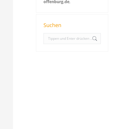
offenburg.de
,
Suchen
S
e
a
r
c
h
: