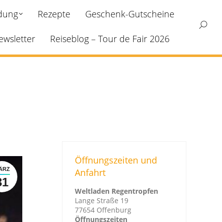
ldung
Rezepte
Geschenk-Gutscheine
Search
ewsletter
Reiseblog – Tour de Fair 2026
Öffnungszeiten und
ÄRZ
Anfahrt
31
Weltladen Regentropfen
Lange Straße 19
77654 Offenburg
Öffnungszeiten