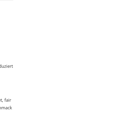
duziert
, fair
chmack