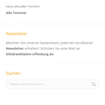
Keine aktuellen Termine
Alle Termine
Newsletter
Möchten Sie unseren kostenlosen, jederzeit kündbaren
Newsletter
erhalten? Schicken Sie eine Mail an
info@weltladen-offenburg.de
,
Suchen
S
e
a
r
c