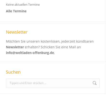
Keine aktuellen Termine
Alle Termine
Newsletter
Möchten Sie unseren kostenlosen, jederzeit kündbaren
Newsletter
erhalten? Schicken Sie eine Mail an
info@weltladen-offenburg.de
,
Suchen
S
e
a
r
c