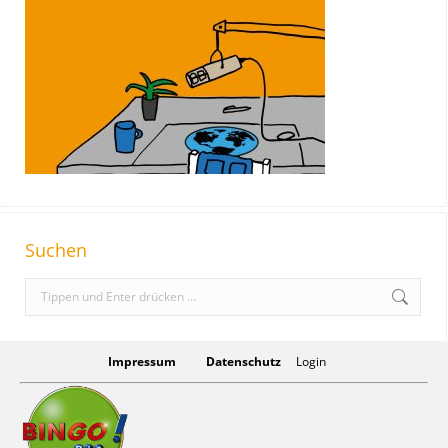
Suchen
S
e
a
r
Impressum
Datenschutz
Login
c
h
: