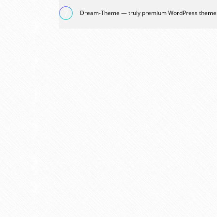
Dream-Theme — truly
premium WordPress theme