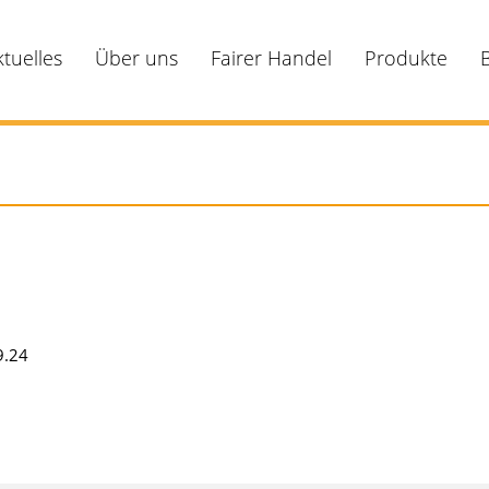
ktuelles
Über uns
Fairer Handel
Produkte
9.24