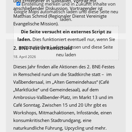
und Erntehelfer in Süditalien. Vortrag mit
Einstellung merken und in Zukunft Inhalte von
anschließender Diskussion. Vortragender ist
Google Maps
automatisch laden und diese Seite neu
Matthias Schmid (Regionaler Dienst Vereinigte
laden.
Evangelische Mission).
Die Seite versucht ein externes Script zu
laden.
Dies funktioniert eventuell nur, wenn Sie
automatisches Laden zulassen und diese Seite
2. BNE-Fest in Remscheid
neu laden
18. April 2026
Dieses Jahr finden alle Aktionen des 2. BNE-Festes
in Remscheid rund um die Stadtkirche statt – im
Vaßbendersaal, im „Alten Gemeindehaus“ (Café
„Marktlücke“ und Gemeindesaal), auf dem
Ambrosius-Vaßbender-Platz, im Markt 13 und im
Café Sonntag. Zwischen 15 und 20 Uhr gibt es
Workshops, Mitmachaktionen, Infostände, einen
konsumkritischen Stadtrundgang, eine
naturkundliche Führung, Upcycling und mehr.