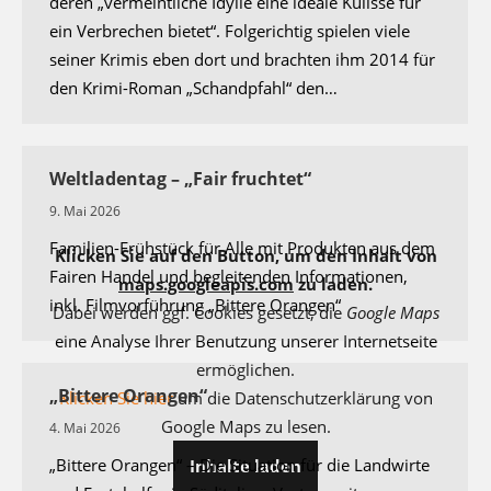
deren „vermeintliche Idylle eine ideale Kulisse für
ein Verbrechen bietet“. Folgerichtig spielen viele
seiner Krimis eben dort und brachten ihm 2014 für
den Krimi-Roman „Schandpfahl“ den…
Weltladentag – „Fair fruchtet“
9. Mai 2026
Familien-Frühstück für Alle mit Produkten aus dem
Klicken Sie auf den Button, um den Inhalt von
Fairen Handel und begleitenden Informationen,
maps.googleapis.com
zu laden.
inkl. Filmvorführung „Bittere Orangen“
Dabei werden ggf. Cookies gesetzt, die
Google Maps
eine Analyse Ihrer Benutzung unserer Internetseite
ermöglichen.
„Bittere Orangen“
Klicken Sie hier
um die Datenschutzerklärung von
Google Maps zu lesen.
4. Mai 2026
„Bittere Orangen“ – Die Situation für die Landwirte
Inhalte laden