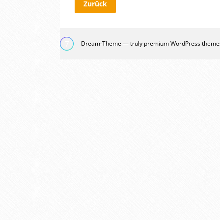
Zurück
Dream-Theme — truly
premium WordPress theme