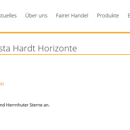
ktuelles
Über uns
Fairer Handel
Produkte
ta Hardt Horizonte
HH
und Herrnhuter Sterne an.