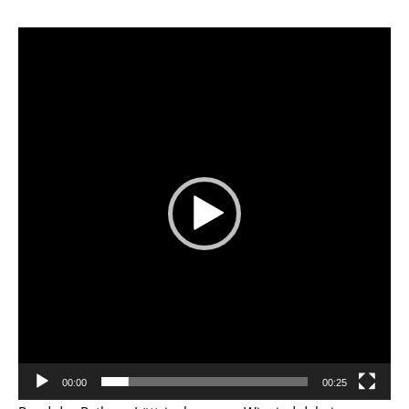
Video-
Player
00:00
00:25