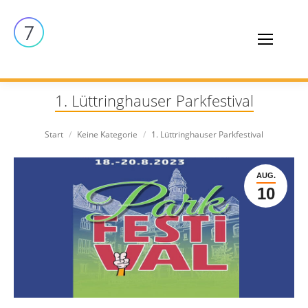
1. Lüttringhauser Parkfestival
Sie befinden sich hier:
Start
Keine Kategorie
1. Lüttringhauser Parkfestival
AUG.
10