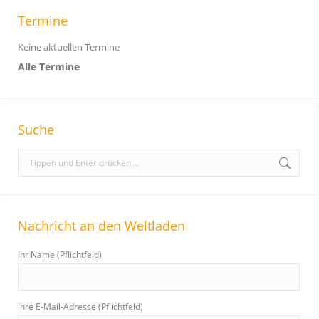
Termine
Keine aktuellen Termine
Alle Termine
Suche
S
e
a
r
Nachricht an den Weltladen
c
h
Ihr Name (Pflichtfeld)
:
Ihre E-Mail-Adresse (Pflichtfeld)