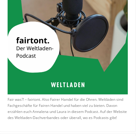
Fair was?! – fairtont. Also Fairer Handel für die Ohren. Weltläden sind
Fachgeschäfte für Fairen Handel und haben viel zu bieten. Davon
erzählen euch Annalena und Laura in diesem Podcast. Auf der Website
des Weltladen-Dachverbandes oder überall, wo es Podcasts gibt!