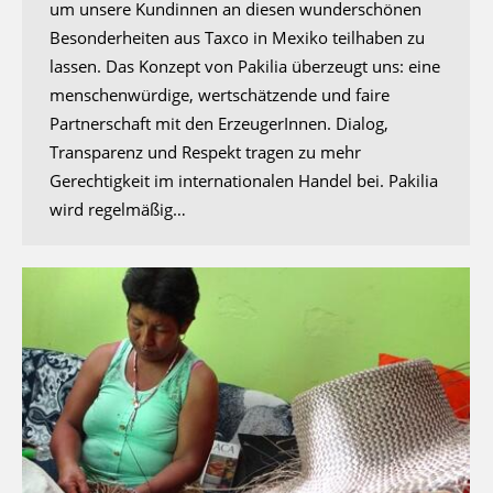
um unsere Kundinnen an diesen wunderschönen
Besonderheiten aus Taxco in Mexiko teilhaben zu
lassen. Das Konzept von Pakilia überzeugt uns: eine
menschenwürdige, wertschätzende und faire
Partnerschaft mit den ErzeugerInnen. Dialog,
Transparenz und Respekt tragen zu mehr
Gerechtigkeit im internationalen Handel bei. Pakilia
wird regelmäßig…
Klicken Sie auf den Button, um den Inhalt von
maps.googleapis.com
zu laden.
Dabei werden ggf. Cookies gesetzt, die
Google Maps
eine Analyse Ihrer Benutzung unserer Internetseite