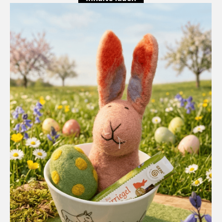
Einstellung merken und in Zukunft Inhalte von
Google Maps
automatisch laden und diese Seite neu
laden.
Die Seite versucht ein externes Script zu
laden.
Dies funktioniert eventuell nur, wenn Sie
automatisches Laden zulassen und diese Seite
neu laden