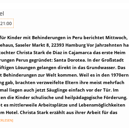
el
 21:00
 für Kinder mit Behinderungen in Peru berichtet
Mittwoch,
haus, Saseler Markt 8, 22393 Hamburg
Vor Jahrzehnten ha
ochter Christa Stark de Diaz in Cajamarca das erste Heim
rungen Perus gegründet: Santa Dorotea.
In der Großstadt
iftigen Lösungen gelangen direkt in das Grundwasser. Das
it Behinderungen zur Welt kommen. Weil es in den 1970ern
ng gab, brachten verzweifelte Eltern ihre meist mehrfach
l liegen auch jetzt Säuglinge einfach vor der Tür.
Im
en die Kinder schulische und heilpädagogische Förderung.
bt es mittlerweile Arbeitsplätze und Lebensmöglichkeiten
 Hotel. Christa Stark erzählt aus ihrer Arbeit für das
ERLESEN]