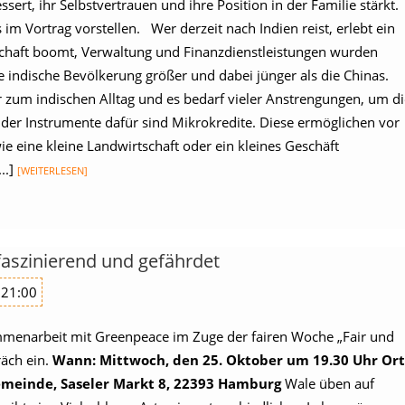
ert, ihr Selbstvertrauen und ihre Position in der Familie stärkt
im Vortrag vorstellen. Wer derzeit nach Indien reist, erlebt ein
chaft boomt, Verwaltung und Finanzdienstleistungen wurden
 die indische Bevölkerung größer und dabei jünger als die Chinas.
zum indischen Alltag und es bedarf vieler Anstrengungen, um di
der Instrumente dafür sind Mikrokredite. Diese ermöglichen vor
e eine kleine Landwirtschaft oder ein kleines Geschäft
..]
[WEITERLESEN]
faszinierend und gefährdet
 21:00
ammenarbeit mit Greenpeace im Zuge der fairen Woche „Fair und
äch ein.
Wann: Mittwoch, den 25. Oktober um 19.30 Uhr
Ort
meinde, Saseler Markt 8, 22393 Hamburg
Wale üben auf