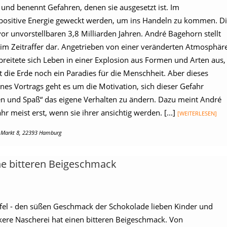
 und benennt Gefahren, denen sie ausgesetzt ist. Im
 positive Energie geweckt werden, um ins Handeln zu kommen. D
 unvorstellbaren 3,8 Milliarden Jahren. André Bagehorn stellt
 im Zeitraffer dar. Angetrieben von einer veränderten Atmosphäre
breitete sich Leben in einer Explosion aus Formen und Arten aus,
 die Erde noch ein Paradies für die Menschheit. Aber dieses
eines Vortrags geht es um die Motivation, sich dieser Gefahr
en und Spaß“ das eigene Verhalten zu ändern. Dazu meint André
 meist erst, wenn sie ihrer ansichtig werden. [...]
[WEITERLESEN]
r Markt 8, 22393 Hamburg
ne bitteren Beigeschmack
Tafel - den süßen Geschmack der Schokolade lieben Kinder und
kere Nascherei hat einen bitteren Beigeschmack. Von