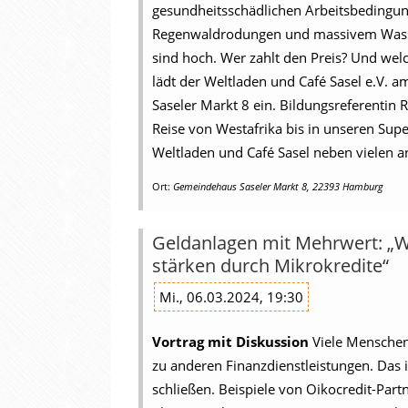
gesundheitsschädlichen Arbeitsbedingun
Regenwaldrodungen und massivem Wasser
sind hoch. Wer zahlt den Preis? Und we
lädt der Weltladen und Café Sasel e.V.
Saseler Markt 8 ein. Bildungsreferentin
Reise von Westafrika bis in unseren Sup
Weltladen und Café Sasel neben vielen a
Ort:
Gemeindehaus Saseler Markt 8, 22393 Hamburg
Geldanlagen mit Mehrwert: „Wi
stärken durch Mikrokredite“
Mi., 06.03.2024, 19:30
Vortrag mit Diskussion
Viele Mensche
zu anderen Finanzdienstleistungen. Das i
schließen. Beispiele von Oikocredit-Part