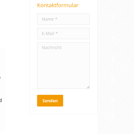
Kontaktformular
c
h
Name *
:
E-Mail *
Nachricht
m
d
Senden