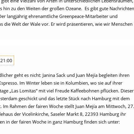
 gibt eine Vielzahl von Arten in unterschiedlichen Lebensräumen,
 hin zu den Weiten der großen Ozeane. Es gibt gute Nachrichten
er langjährig ehrenamtliche Greenpeace-Mitarbeiter und
uns die Welt der Wale vor. Er wird präsentieren, wie wir Menschen
 21:00
icher geht es nicht: Janina Sack und Juan Mejía begleiten ihren
Espresso. Im Winter leben sie in Kolumbien, wo sie auf ihrer
tage „Las Lomitas“ mit viel Freude Kaffeebohnen pflücken. Dieser
msterdam geschickt und das letzte Stück nach Hamburg mit dem
t. Im Rahmen der fairen Woche stellt Juan Mejía am Mittwoch, 27
aus der Vicelinkirche, Saseler Markt 8, 22393 Hamburg ihr
nen in der fairen Woche in ganz Hamburg finden sich unter: