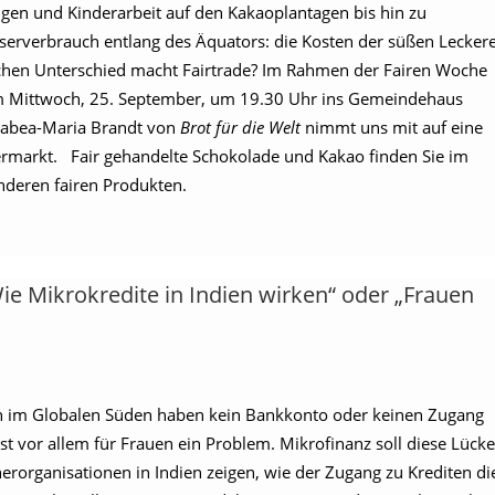
gen und Kinderarbeit auf den Kakaoplantagen bis hin zu
verbrauch entlang des Äquators: die Kosten der süßen Leckere
lchen Unterschied macht Fairtrade? Im Rahmen der Fairen Woche
 am Mittwoch, 25. September, um 19.30 Uhr ins Gemeindehaus
 Rabea-Maria Brandt von
Brot für die Welt
nimmt uns mit auf eine
ermarkt. Fair gehandelte Schokolade und Kakao finden Sie im
nderen fairen Produkten.
e Mikrokredite in Indien wirken“ oder „Frauen
n im Globalen Süden haben kein Bankkonto oder keinen Zugang
st vor allem für Frauen ein Problem. Mikrofinanz soll diese Lücke
nerorganisationen in Indien zeigen, wie der Zugang zu Krediten di