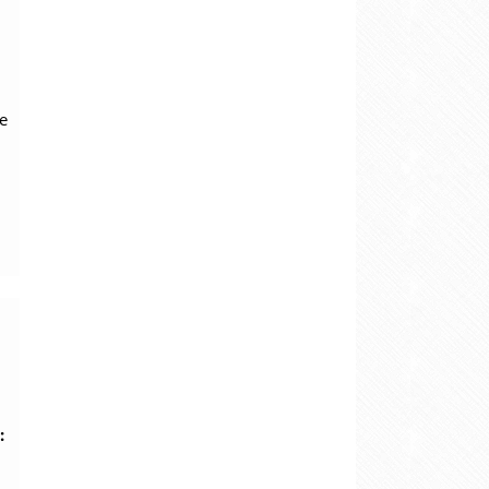
.
e
: