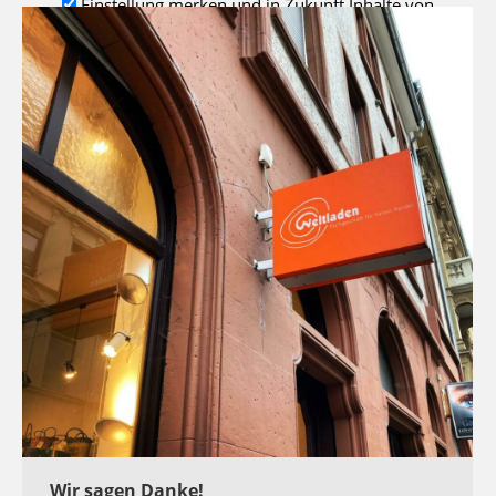
Einstellung merken und in Zukunft Inhalte von
Google Maps
automatisch laden und diese Seite neu
laden.
Die Seite versucht ein externes Script zu
laden.
Dies funktioniert eventuell nur, wenn Sie
automatisches Laden zulassen und diese Seite
neu laden
Wir sagen Danke!