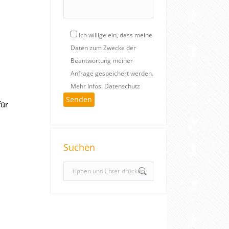
Ich willige ein, dass meine
Daten zum Zwecke der
Beantwortung meiner
Anfrage gespeichert werden.
Mehr Infos: Datenschutz
für
Suchen
S
e
a
r
c
h