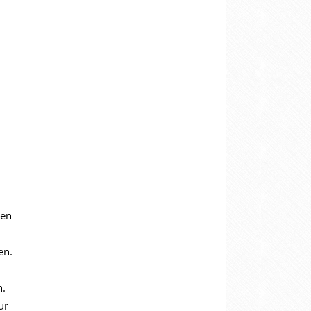
ten
en.
n.
ür