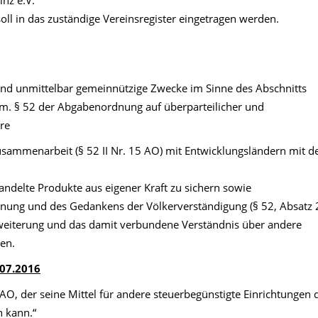
nz e.V.
soll in das zuständige Vereinsregister eingetragen werden.
h und unmittelbar gemeinnützige Zwecke im Sinne des Abschnitts
V. m. § 52 der Abgabenordnung auf überparteilicher und
re
usammenarbeit (§ 52 II Nr. 15 AO) mit Entwicklungsländern mit 
andelte Produkte aus eigener Kraft zu sichern sowie
nnung und des Gedankens der Völkerverständigung (§ 52, Absatz 
weiterung und das damit verbundene Verständnis über andere
en.
.07.2016
 1 AO, der seine Mittel für andere steuerbegünstigte Einrichtungen 
 kann.“