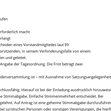
rufen
erforderlich macht
erlangt
cheiden eines Vorstandmitgliedes laut §9
rsitzenden, in seinem Verhinderungsfalle von einem
en und geleitet.
r Angabe der Tagesordnung. Die Frist beträgt zwei
ederversammlung ist – mit Ausnahme von Satzungsangelegenhei
lussfähig. Hierauf ist bei der Einladung ausdrücklich hinzuweis
e Stimmabgabe. Einfache Stimmenmehrheit entscheidet. Bei
abgelehnt. Auf Antrag ist eine geheime Stimmabgabe durchzuführe
bei juristischen Personen oder sonstigen Vereinigungen, die hierf