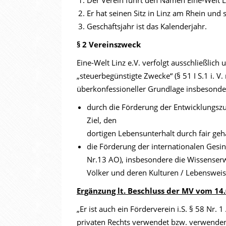
Der Verein führt den Namen Eine-Welt Li
Er hat seinen Sitz in Linz am Rhein und 
Geschäftsjahr ist das Kalenderjahr.
§ 2
Vereinszweck
Eine-Welt Linz e.V. verfolgt ausschließlic
„steuerbegünstigte Zwecke“ (§ 51 I S.1 i. 
überkonfessioneller Grundlage insbesonde
durch die Förderung der Entwicklungsz
Ziel, den
dortigen Lebensunterhalt durch fair geh
die Förderung der internationalen Gesi
Nr.13 AO), insbesondere die Wissenser
Völker und deren Kulturen / Lebensweis
Ergänzung lt. Beschluss der MV vom 14
„Er ist auch ein Förderverein i.S. § 58 Nr.
privaten Rechts verwendet bzw. verwenden