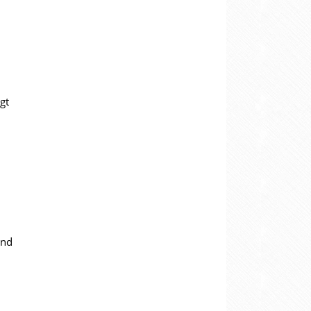
gt
und