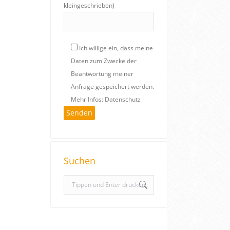
kleingeschrieben)
Ich willige ein, dass meine
Daten zum Zwecke der
Beantwortung meiner
Anfrage gespeichert werden.
Mehr Infos: Datenschutz
Suchen
S
e
a
r
c