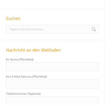
Suchen
S
e
a
r
Nachricht an den Weltladen
c
h
Ihr Name (Pflichtfeld)
:
Ihre E-Mail-Adresse (Pflichtfeld)
Telefonnummer (Optional)