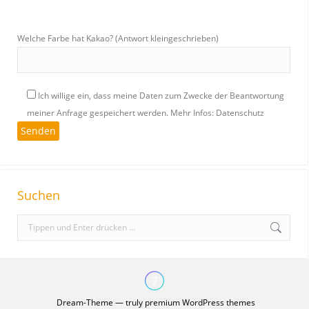
Welche Farbe hat Kakao? (Antwort kleingeschrieben)
Ich willige ein, dass meine Daten zum Zwecke der Beantwortung
meiner Anfrage gespeichert werden.
Mehr Infos: Datenschutz
Suchen
S
e
a
r
c
Dream-Theme — truly
premium WordPress themes
h