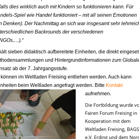
falls dies wirklich auch mit Kindern so funktionieren kann. Für
els-Spiel wie Handel funktioniert – mit all seinen Emotionen
 Denken). Der Nachmittag an sich war insgesamt sehr lehrreic
unterschiedlichen Backrounds der verschiedenen
 NGOs,…).“
lt sieben didaktisch aufbereitete Einheiten, die direkt eingeset
ethodensammlungen und Hintergrundinformationen zum Global
nsatz ab der 7. Jahrgangsstufe.
 können im Weltladen Freising entliehen werden. Auch kann
inheiten beim Weltladen angefragt werden. Bitte
K
ontakt
aufnehmen.
Die Fortbildung wurde 
Fairen Forum Freising in
Kooperation mit dem
Weltladen Freising, BAGS
e.V. Erding und dem Nor