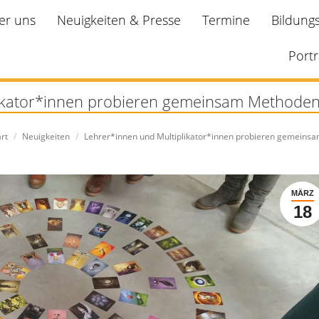
er uns
Neuigkeiten & Presse
Termine
Bildung
Portr
ikator*innen probieren gemeinsam Methoden
befinden sich hier:
art
Neuigkeiten
Lehrer*innen und Multiplikator*innen probieren gemeins
MÄRZ
18