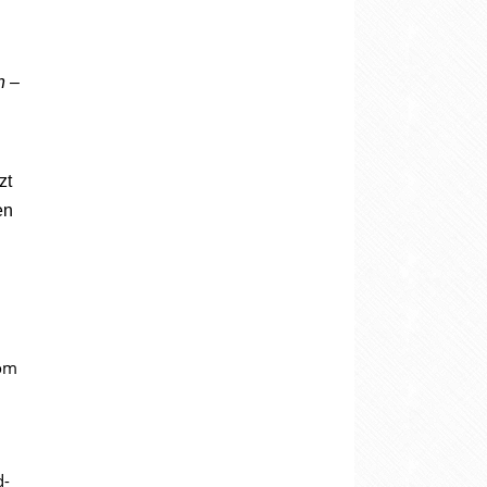
h –
zt
en
vom
d-