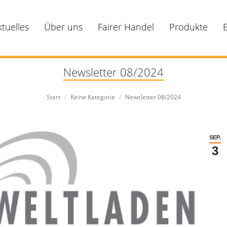
ktuelles
Über uns
Fairer Handel
Produkte
Newsletter 08/2024
Sie befinden sich hier:
Start
Keine Kategorie
Newsletter 08/2024
SEP.
3