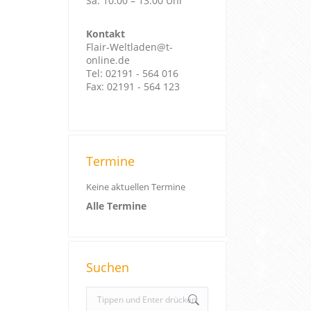
Sa: 10:00 – 13:00 Uhr
Kontakt
Flair-Weltladen@t-
online.de
Tel: 02191 - 564 016
Fax: 02191 - 564 123
Termine
Keine aktuellen Termine
Alle Termine
Suchen
S
e