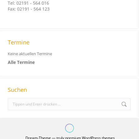
Tel: 02191 - 564 016
Fax: 02191 - 564 123
Termine
Keine aktuellen Termine
Alle Termine
Suchen
S
e
a
r
c
Dream-Theme — truly
premium WordPress themes
h