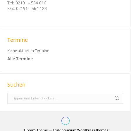
Tel: 02191 - 564 016
Fax: 02191 - 564 123
Termine
Keine aktuellen Termine
Alle Termine
Suchen
S
e
a
r
c
Dream-Theme — truly
premium WordPress themes
h