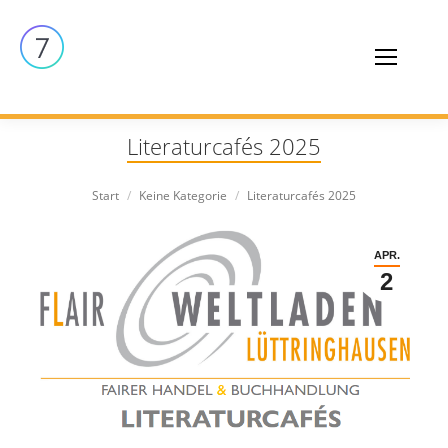
Literaturcafés 2025
Sie befinden sich hier:
Start
Keine Kategorie
Literaturcafés 2025
APR.
2