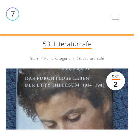
53. Literaturcafé
Sie befinden sich hier:
Start
Keine Kategorie
53. Literaturcafé
OKT.
2