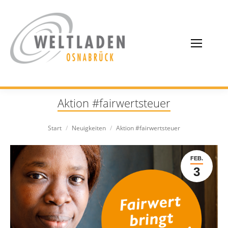
Aktion #fairwertsteuer
Sie befinden sich hier:
Start
Neuigkeiten
Aktion #fairwertsteuer
FEB.
3