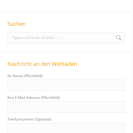
Suchen
S
e
a
r
Nachricht an den Weltladen
c
h
Ihr Name (Pflichtfeld)
:
Ihre E-Mail-Adresse (Pflichtfeld)
Telefonnummer (Optional)