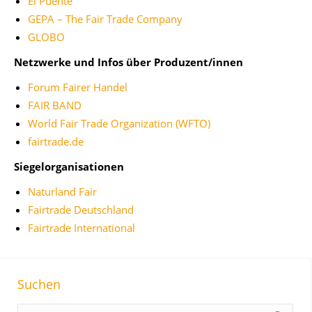
El Puente
GEPA – The Fair Trade Company
GLOBO
Netzwerke und Infos über Produzent/innen
Forum Fairer Handel
FAIR BAND
World Fair Trade Organization (WFTO)
fairtrade.de
Siegelorganisationen
Naturland Fair
Fairtrade Deutschland
Fairtrade International
Suchen
S