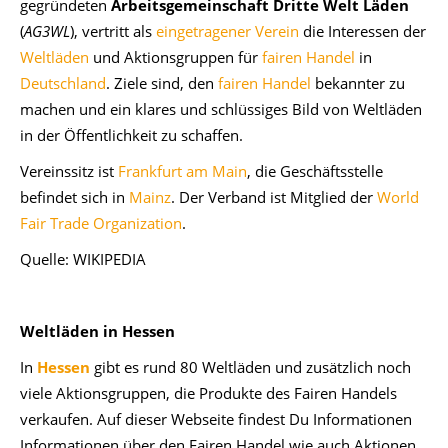
gegründeten
Arbeitsgemeinschaft Dritte Welt Läden
(
AG3WL
), vertritt als
eingetragener Verein
die Interessen der
Weltläden
und Aktionsgruppen für
fairen Handel
in
Deutschland
. Ziele sind, den
fairen Handel
bekannter zu
machen und ein klares und schlüssiges Bild von Weltläden
in der Öffentlichkeit zu schaffen.
Vereinssitz ist
Frankfurt am Main
, die Geschäftsstelle
befindet sich in
Mainz
. Der Verband ist Mitglied der
World
Fair Trade Organization
.
Quelle: WIKIPEDIA
Weltläden in Hessen
In
Hessen
gibt es rund 80 Weltläden und zusätzlich noch
viele Aktionsgruppen, die Produkte des Fairen Handels
verkaufen. Auf dieser Webseite findest Du Informationen
Informationen über den Fairen Handel wie auch Aktionen