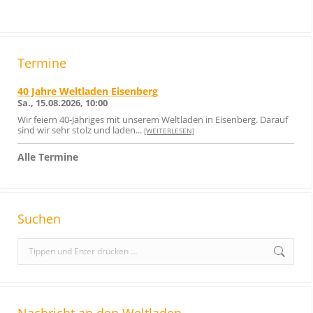
Termine
40 Jahre Weltladen Eisenberg
Sa., 15.08.2026, 10:00
Wir feiern 40-Jähriges mit unserem Weltladen in Eisenberg. Darauf
sind wir sehr stolz und laden...
[WEITERLESEN]
Alle Termine
Suchen
S
e
a
r
Nachricht an den Weltladen
c