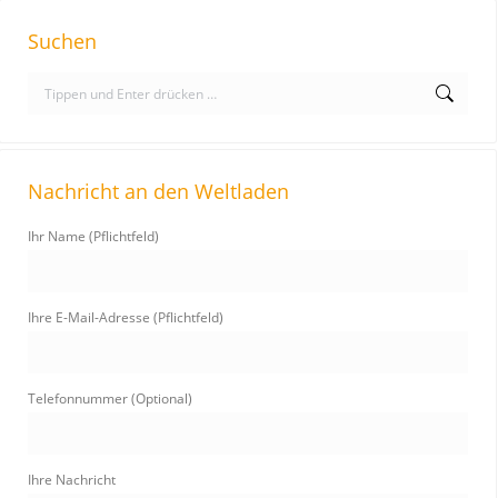
Suchen
S
e
a
r
Nachricht an den Weltladen
c
h
Ihr Name (Pflichtfeld)
:
Ihre E-Mail-Adresse (Pflichtfeld)
Telefonnummer (Optional)
Ihre Nachricht