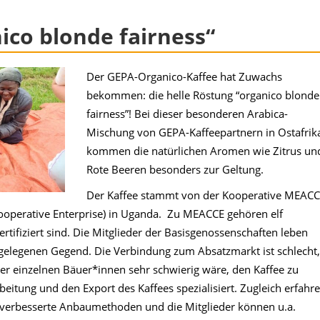
ico blonde fairness“
Der GEPA-Organico-Kaffee hat Zuwachs
bekommen: die helle Röstung “organico blonde
fairness”! Bei dieser besonderen Arabica-
Mischung von GEPA-Kaffeepartnern in Ostafrik
kommen die natürlichen Aromen wie Zitrus un
Rote Beeren besonders zur Geltung.
Der Kaffee stammt von der Kooperative MEAC
operative Enterprise) in Uganda. Zu MEACCE gehören elf
zertifiziert sind. Die Mitglieder der Basisgenossenschaften leben
gelegenen Gegend. Die Verbindung zum Absatzmarkt ist schlecht,
r einzelnen Bäuer*innen sehr schwierig wäre, den Kaffee zu
eitung und den Export des Kaffees spezialisiert. Zugleich erfahr
verbesserte Anbaumethoden und die Mitglieder können u.a.