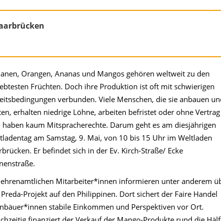
Saarbrücken
anen, Orangen, Ananas und Mangos gehören weltweit zu den
iebtesten Früchten. Doch ihre Produktion ist oft mit schwierigen
eitsbedingungen verbunden. Viele Menschen, die sie anbauen un
ten, erhalten niedrige Löhne, arbeiten befristet oder ohne Vertrag
 haben kaum Mitspracherechte. Darum geht es am diesjährigen
tladentag am Samstag, 9. Mai, von 10 bis 15 Uhr im Weltladen
rbrücken. Er befindet sich in der Ev. Kirch-Straße/ Ecke
nenstraße.
 ehrenamtlichen Mitarbeiter*innen informieren unter anderem ü
 Preda-Projekt auf den Philippinen. Dort sichert der Faire Handel
inbäuer*innen stabile Einkommen und Perspektiven vor Ort.
ichzeitig finanziert der Verkauf der Mango-Produkte rund die Hälf