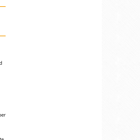
d
ber
te