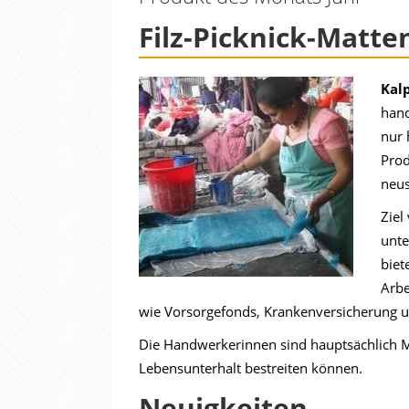
Filz-Picknick-Matte
Kal
hand
nur 
Prod
neus
Ziel
unte
biet
Arbe
wie Vorsorgefonds, Krankenversicherung u
Die Handwerkerinnen sind hauptsächlich Mü
Lebensunterhalt bestreiten können.
Neuigkeiten