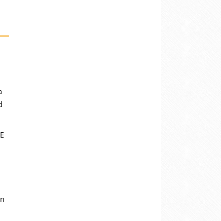
a
d
CE
en