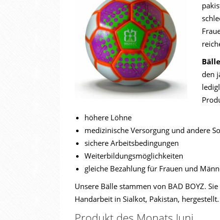
pakis
schle
Fraue
reich
Bäll
den j
ledig
Produ
höhere Löhne
medizinische Versorgung und andere So
sichere Arbeitsbedingungen
Weiterbildungsmöglichkeiten
gleiche Bezahlung für Frauen und Männ
Unsere Bälle stammen von BAD BOYZ. Sie sin
Handarbeit in Sialkot, Pakistan, hergestellt.
Produkt des Monats Juni