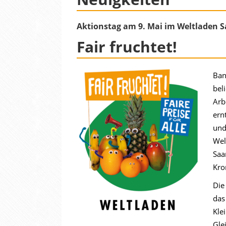
Aktionstag am 9. Mai im Weltladen 
Fair fruchtet!
Ban
bel
Arb
ern
und
Wel
Saa
Kro
Die
das
Kle
Gle