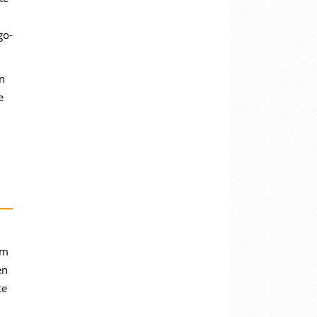
go-
n
e
um
en
te