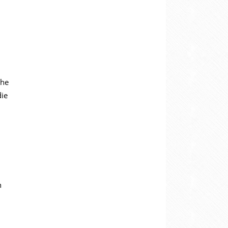
che
die
n