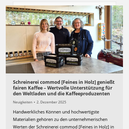
Die Seite versucht ein externes Script zu
laden.
Dies funktioniert eventuell nur, wenn Sie
automatisches Laden zulassen und diese Seite
neu laden
Schreinerei commod [Feines in Holz] genießt
fairen Kaffee – Wertvolle Unterstützung für
den Weltladen und die Kaffeeproduzenten
Neuigkeiten
2. Dezember 2025
Handwerkliches Können und hochwertigste
Materialien gehören zu den unternehmerischen
Werten der Schreinerei commod [Feines in Holz] in