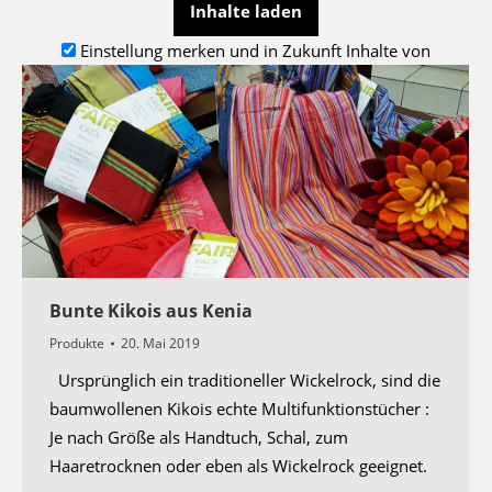
Inhalte laden
Einstellung merken und in Zukunft Inhalte von
Google Maps
automatisch laden und diese Seite neu
laden.
Die Seite versucht ein externes Script zu
laden.
Dies funktioniert eventuell nur, wenn Sie
automatisches Laden zulassen und diese Seite
neu laden
Bunte Kikois aus Kenia
Produkte
20. Mai 2019
Ursprünglich ein traditioneller Wickelrock, sind die
baumwollenen Kikois echte Multifunktionstücher :
Je nach Größe als Handtuch, Schal, zum
Haaretrocknen oder eben als Wickelrock geeignet.