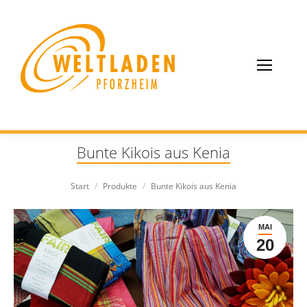
Bunte Kikois aus Kenia
Sie befinden sich hier:
Start
Produkte
Bunte Kikois aus Kenia
MAI
20