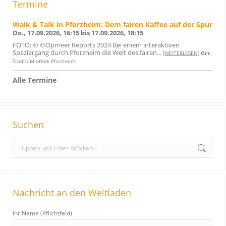
Termine
Walk & Talk in Pforzheim: Dem fairen Kaffee auf der Spur
Do., 17.09.2026, 16:15 bis 17.09.2026, 18:15
FOTO: © ©Opmeer Reports 2024 Bei einem interaktiven
Spaziergang durch Pforzheim die Welt des fairen...
[WEITERLESEN]
Ort:
Stadtbibliothek Pforzheim
Alle Termine
Suchen
S
e
a
r
Nachricht an den Weltladen
c
h
Ihr Name (Pflichtfeld)
: