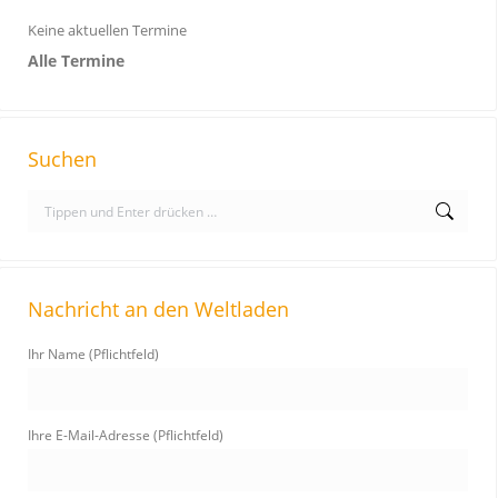
Keine aktuellen Termine
Alle Termine
Suchen
S
e
a
r
Nachricht an den Weltladen
c
h
Ihr Name (Pflichtfeld)
:
Ihre E-Mail-Adresse (Pflichtfeld)