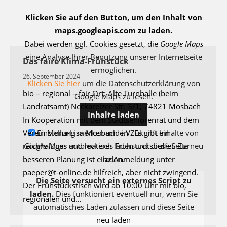
Klicken Sie auf den Button, um den Inhalt von
maps.googleapis.com
zu laden.
Dabei werden ggf. Cookies gesetzt, die
Google Maps
eine Analyse Ihrer Benutzung unserer Internetseite
Das faire Klima-Frühstück
ermöglichen.
26. September 2024
Klicken Sie hier
um die Datenschutzerklärung von
bio – regional – fair Ort: Alte Turnhalle (beim
Google Maps zu lesen.
Landratsamt) Neckarelzer Str. 3/1; 74821 Mosbach
Inhalte laden
In Kooperation mit dem Stadtseniorenrat und dem
Einstellung merken und in Zukunft Inhalte von
Verein Mona-Lisa Mosbach e.V. Es gibt ein
Google Maps
automatisch laden und diese Seite neu
reichhaltiges und leckeres Frühstücksbüffet. Zur
laden.
besseren Planung ist eine Anmeldung unter
paeper@t-online.de hilfreich, aber nicht zwingend.
Die Seite versucht ein externes Script zu
Der Frühstückstisch wird ab 10:00 Uhr mit bio,
laden.
Dies funktioniert eventuell nur, wenn Sie
regionalen und…
automatisches Laden zulassen und diese Seite
neu laden