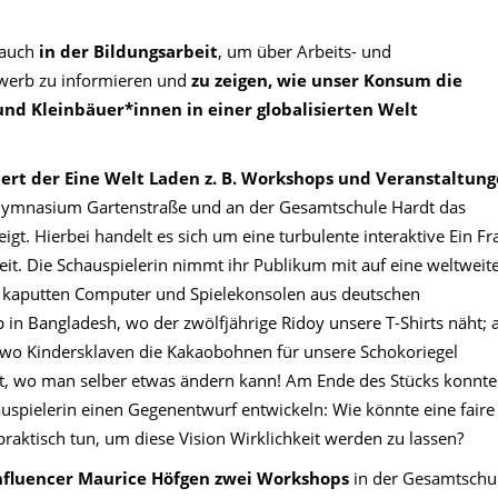
 auch
in der Bildungsarbeit
, um über Arbeits- und
werb zu informieren und
zu zeigen, wie unser Konsum die
nd Kleinbäuer*innen in einer globalisierten Welt
ert der Eine Welt Laden z. B. Workshops und Veranstaltun
Gymnasium Gartenstraße und an der Gesamtschule Hardt das
eigt. Hierbei handelt es sich um eine turbulente interaktive Ein Fr
t. Die Schauspielerin nimmt ihr Publikum mit auf eine weltweit
ie kaputten Computer und Spielekonsolen aus deutschen
in Bangladesh, wo der zwölfjährige Ridoy unsere T-Shirts näht; 
, wo Kindersklaven die Kakaobohnen für unsere Schokoriegel
Welt, wo man selber etwas ändern kann! Am Ende des Stücks konnt
spielerin einen Gegenentwurf entwickeln: Wie könnte eine faire
aktisch tun, um diese Vision Wirklichkeit werden zu lassen?
fluencer Maurice Höfgen zwei Workshops
in der Gesamtschu