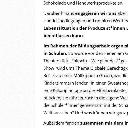
Schokolade und Handwerksprodukte an.
Darüber hinaus
engagieren wir uns
aber
Handelsbedingungen und unfairen Wettbe
Lebenssituation der Produzent*innen u
beeinflussen kann
.
Im Rahmen der Bildungsarbeit organisi
in Schulen
. So wurde vor den Ferien am 
Theaterstück „Fairsein – Wie geht das?“ gez
Show rund ums Thema Globale Gerechtigkei
Reise: Zu einer Müllkippe in Ghana, wo d
Kinderzimmern landen; in einen Sweatshop 
eine Kakaoplantage an der Elfenbeinküste
pflücken; sie führt zurück in die eigene 
die Schüler*innen gemeinsam mit der Schau
Welt aussehen? Und was können wir ganz pr
Außerdem fanden
zusammen mit dem In