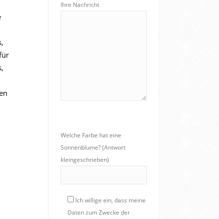
Ihre Nachricht
e
s,
für
s,
gen
n
Welche Farbe hat eine
Sonnenblume? (Antwort
kleingeschrieben)
Ich willige ein, dass meine
Daten zum Zwecke der