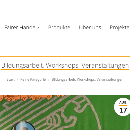
Fairer Handel
Produkte
Über uns
Projekte
Bildungsarbeit, Workshops, Veranstaltungen
Sie befinden sich hier:
Start
Keine Kategorie
Bildungsarbeit, Workshops, Veranstaltungen
AUG.
17