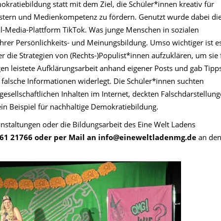
atiebildung statt mit dem Ziel, die Schüler*innen kreativ für
stern und Medienkompetenz zu fördern. Genutzt wurde dabei di
l-Media-Plattform TikTok. Was junge Menschen in sozialen
ihrer Persönlichkeits- und Meinungsbildung. Umso wichtiger ist e
 die Strategien von (Rechts-)Populist*innen aufzuklären, um sie 
fgen leistete Aufklärungsarbeit anhand eigener Posts und gab Tipp
d falsche Informationen widerlegt. Die Schüler*innen suchten
gesellschaftlichen Inhalten im Internet, deckten Falschdarstellun
in Beispiel für nachhaltige Demokratiebildung.
anstaltungen oder die Bildungsarbeit des Eine Welt Ladens
61 21766 oder per Mail an info@eineweltladenmg.de
an de