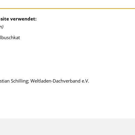
bsite verwendet:
n)
Albuschkat
tian Schilling; Weltladen-Dachverband e.V.