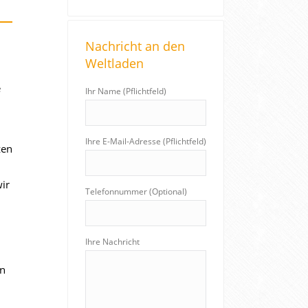
a
r
Nachricht an den
c
Weltladen
h
:
e
Ihr Name (Pflichtfeld)
Ihre E-Mail-Adresse (Pflichtfeld)
zen
ir
Telefonnummer (Optional)
Ihre Nachricht
en