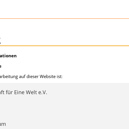
g
mationen
e
arbeitung auf dieser Website ist:
 für Eine Welt e.V.
um