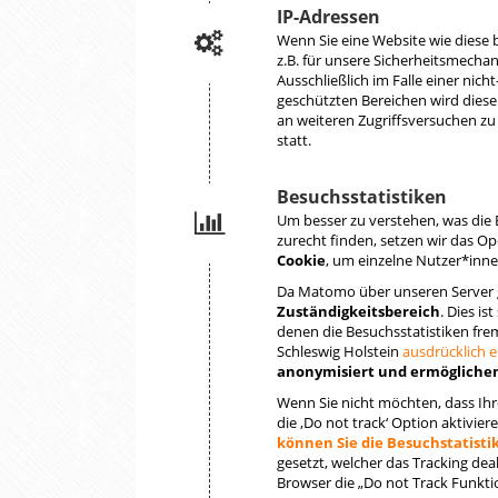
IP-Adressen
Wenn Sie eine Website wie diese 
z.B. für unsere Sicherheitsmecha
Ausschließlich im Falle einer ni
geschützten Bereichen wird diese
an weiteren Zugriffsversuchen zu
statt.
Besuchsstatistiken
Um besser zu verstehen, was die 
zurecht finden, setzen wir das O
Cookie
, um einzelne Nutzer*inn
Da Matomo über unseren Server 
Zuständigkeitsbereich
. Dies is
denen die Besuchsstatistiken f
Schleswig Holstein
ausdrücklich 
anonymisiert und ermöglichen
Wenn Sie nicht möchten, dass Ihr
die ‚Do not track‘ Option aktivi
können Sie die Besuchstatisti
gesetzt, welcher das Tracking dea
Browser die „Do not Track Funkti