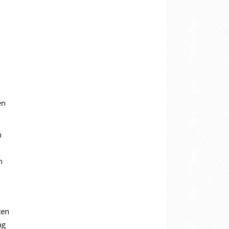
en
n
n
ten
ng