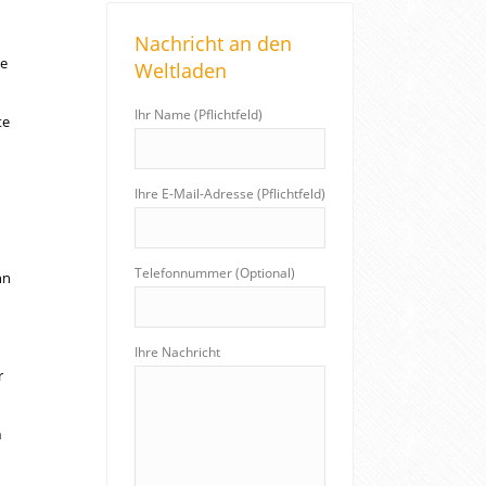
r
Nachricht an den
c
e
Weltladen
h
:
Ihr Name (Pflichtfeld)
te
Ihre E-Mail-Adresse (Pflichtfeld)
Telefonnummer (Optional)
nn
Ihre Nachricht
r
n