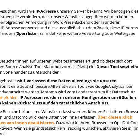
besuchen, wird Ihre
IP-Adresse
unserem Server bekannt. Wir benötigen die
nismen, die verhindern, dass unsere Websites angegriffen werden können.
cht-erfolgreichen Anmeldung im WordPress-Backend oder in anderen
 IP-Adresse verwertet und dies ausschließlich zu dem Zweck, diese IP-Adres
 hindern (
Sperrliste
). Es findet keine weitere Auswertung oder Weitergabe
Besucher*innen auf unseren Websites interessiert und ob diese sich dort
pen-Source Analyse-Tool Matomo (vormals Piwik) ein.
Dieses Tool setzt ei
en voneinander zu unterscheiden.
gehostet wird,
verlassen diese Daten allerdings nie unseren
t somit eine deutlich bessere Alternative als Tools wie GoogleAnalytics, bei
remdverarbeitet werden. Matomo wird vom Landeszentrum für Datenschutz
empfohlen.
IP-Adressen werden in unserer Konfiguration um 6 Stellen
 keinen Rückschluss auf den tatsächlichen Anschluss
.
e Besuche bei unseren Websites erfasst werden, können Sie in Ihrem Brows
eren und Matomo wird keine Daten von Ihnen erfassen.
Über diesen Klick
ken von Ihnen deaktivieren.
Dazu wird in Ihrem Browser ein Opt-Out Coo
ktiviert. Wenn sie grundsätzlich kein Tracking wünschen, aktivieren Sie in I
on“.