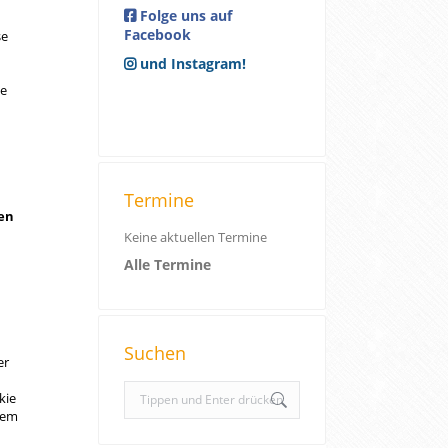
Folge uns auf
Facebook
se
und Instagram!
se
Termine
nen
Keine aktuellen Termine
Alle Termine
Suchen
er
S
kie
e
hrem
a