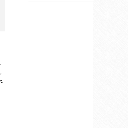
f
er
t.