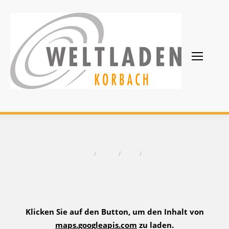
Tages-Archive:
17. Mai 2018
Sie befinden sich hier:
Start
2018
Mai
17
Klicken Sie auf den Button, um den Inhalt von
maps.googleapis.com
zu laden.