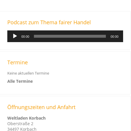
Podcast zum Thema fairer Handel
A
00:00
00:00
u
d
i
o
Termine
-
Keine aktuellen Termine
P
Alle Termine
l
a
y
e
Öffnungszeiten und Anfahrt
r
Weltladen Korbach
Oberstraße 2
34497 Korbach