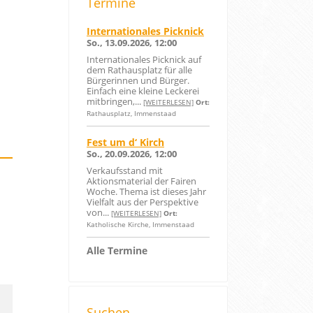
Termine
Internationales Picknick
So., 13.09.2026, 12:00
Internationales Picknick auf
dem Rathausplatz für alle
Bürgerinnen und Bürger.
Einfach eine kleine Leckerei
mitbringen,...
[WEITERLESEN]
Ort:
Rathausplatz, Immenstaad
Fest um d‘ Kirch
So., 20.09.2026, 12:00
Verkaufsstand mit
Aktionsmaterial der Fairen
Woche. Thema ist dieses Jahr
Vielfalt aus der Perspektive
von...
[WEITERLESEN]
Ort:
Katholische Kirche, Immenstaad
Alle Termine
Suchen