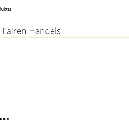
dukte)
 Fairen Handels
innen