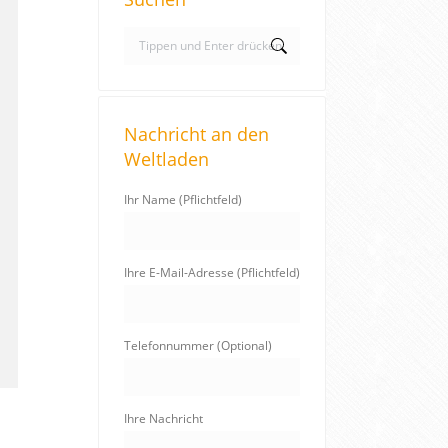
S
e
a
r
Nachricht an den
c
Weltladen
h
:
Ihr Name (Pflichtfeld)
Ihre E-Mail-Adresse (Pflichtfeld)
Telefonnummer (Optional)
Ihre Nachricht