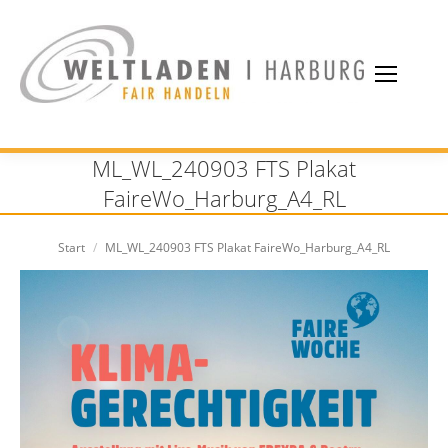
ML_WL_240903 FTS Plakat
FaireWo_Harburg_A4_RL
Sie befinden sich hier:
Start
ML_WL_240903 FTS Plakat FaireWo_Harburg_A4_RL